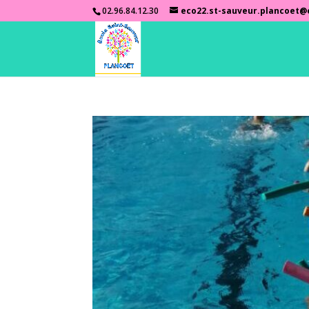
02.96.84.12.30
eco22.st-sauveur.plancoet@