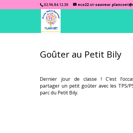
02.96.84.12.30
eco22.st-sauveur.plancoet@
Goûter au Petit Bily
Dernier jour de classe ! C’est l’occ
partager un petit goûter avec les TPS/
parc du Petit Bily.