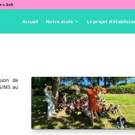
e-c.bzh
Accueil
Notre école
Le projet d’établiss
asion de
PS/MS au