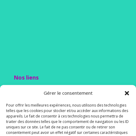
Nos liens
Lien admin
Gérer le consentement
Mentions légales
Collège Immaculée Conception de Créhen
Pour offrir les meilleures expériences, nous utilisons des technologies
telles que les cookies pour stocker et/ou accéder aux informations des
Mairie de Plancoët
appareils. Le fait de consentir à ces technologies nous permettra de
traiter des données telles que le comportement de navigation ou les ID
Paroisse de Plancoët Val d’Arguenon
uniques sur ce site. Le fait de ne pas consentir ou de retirer son
consentement peut avoir un effet négatif sur certaines caractéristiques